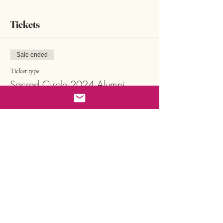
Tickets
Sale ended
Ticket type
Sacred Circle 2024 Alumni
Price
CHF 550.00
Sale ended
Ticket type
Sacred Circle 2024 Alumni 2
ZG
More info