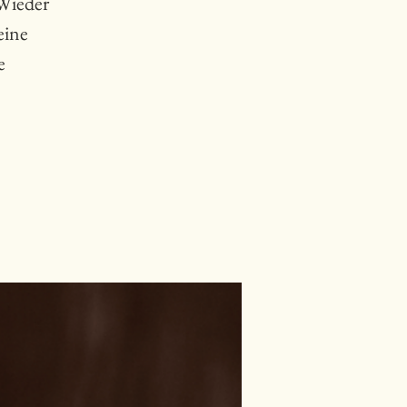
 Wieder
eine
e