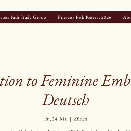
estess Path Study Group
Priestess Path Retreat 2026
Abo
tion to Feminine Em
Deutsch
Fr., 24. Mai
  |  
Zürich