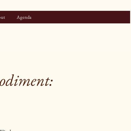
ut
Agenda
bodiment: