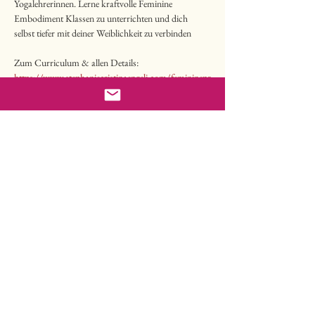
Yogalehrerinnen. Lerne kraftvolle Feminine 
Embodiment Klassen zu unterrichten und dich 
selbst tiefer mit deiner Weiblichkeit zu verbinden
Zum Curriculum & allen Details:
https://www.stephaniecristinaengeli.com/femininepr
actitioner
FEBRUAR 2025 TRAINING
Freitag, 31. Januar: 13-19 Uhr
Read more
Share